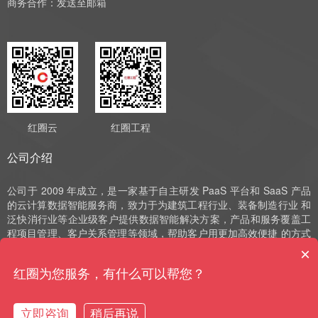
商务合作：
发送至邮箱
红圈云
红圈工程
公司介绍
公司于 2009 年成立，是一家基于自主研发 PaaS 平台和 SaaS 产品
的云计算数据智能服务商，致力于为建筑工程行业、装备制造行业 和
泛快消行业等企业级客户提供数据智能解决方案，产品和服务覆盖工
程项目管理、客户关系管理等领域，帮助客户用更加高效便捷 的方式
实现数字化运营、管理和决策。公司深耕 SaaS 领域十余年，始终以
×
自主研发作为发展的驱动力，并获评国家高新技术企业、中 关村高新
红圈为您服务，有什么可以帮您？
技术企业、北京市“专精特新”小巨人和北京市“专精特新”中小企业等荣
誉。
立即咨询
稍后再说